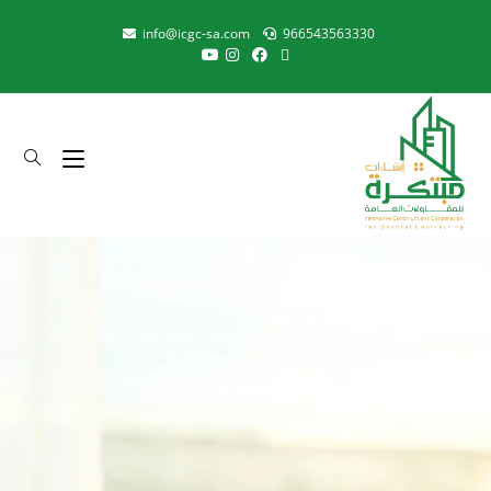
info@icgc-sa.com
966543563330